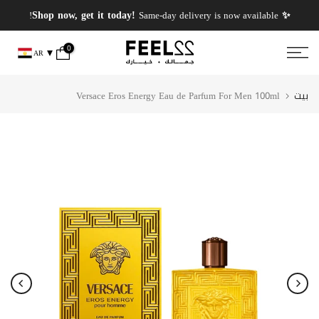
انتقل
✨ PERFUMES WEEK✨ up to 50% OFF on summer favourite scents .
✨ Shop now, get it today!
Same-day delivery is now available!
إلى
المحتوى
0
AR
بيت
Versace Eros Energy Eau de Parfum For Men 100ml