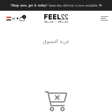
انتقل
✨ PERFUMES WEEK✨ up to 50% OFF on summer favourite scents .
✨ Shop now, get it today!
Same-day delivery is now available!
إلى
المحتوى
0
AR
عربة التسوق