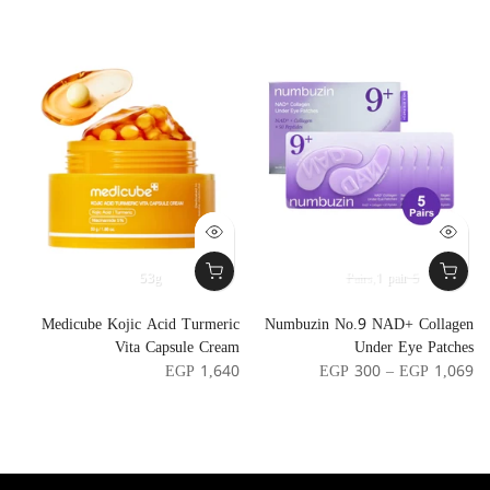
53g
1 pair
5 Pairs
s
Medicube Kojic Acid Turmeric
Numbuzin No.9 NAD+ Collagen
x
Vita Capsule Cream
Under Eye Patches
5
EGP 1,640
EGP 300 – EGP 1,069