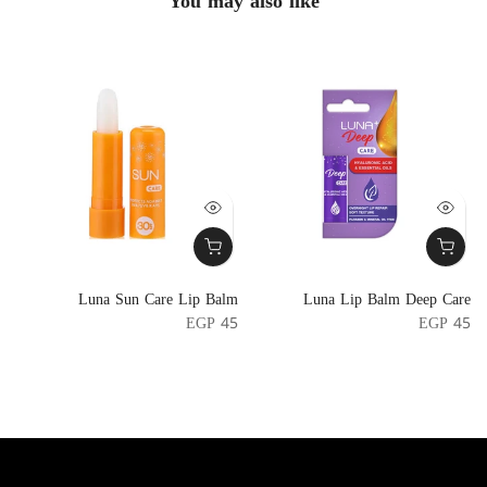
You may also like
Luna Lip Balm Deep Care
Luna Sun Care Lip Balm
ب
ج
EGP 45
EGP 45
4