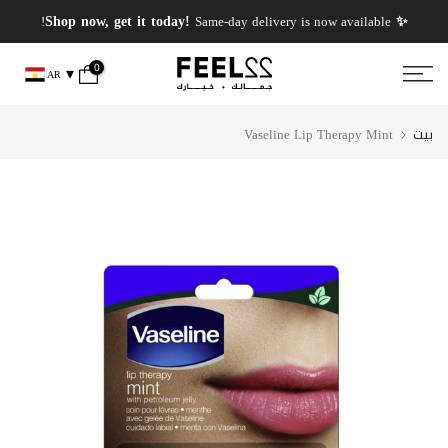
انتقل
✨ PERFUMES WEEK✨ up to 50% OFF on summer favourite scents .
✨ Shop now, get it today!
Same-day delivery is now available!
إلى
المحتوى
0
AR
بيت
Vaseline Lip Therapy Mint