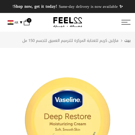
انتقل
✨ PERFUMES WEEK✨ up to 50% OFF on summer favourite scents .
✨ Shop now, get it today!
Same-day delivery is now available!
إلى
المحتوى
0
AR
بيت
فازلين كريم للعناية المركزة للترميم العميق للجسم 150 مل