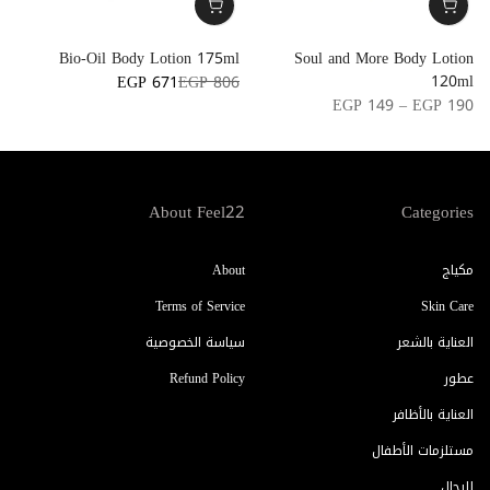
n
Bio-Oil Body Lotion 175ml
Soul and More Body Lotion
l
120ml
EGP 671
EGP 806
7
EGP 149 – EGP 190
About Feel22
Categories
مكياج
About
Terms of Service
Skin Care
العناية بالشعر
سياسة الخصوصية
عطور
Refund Policy
العناية بالأظافر
مستلزمات الأطفال
للرجال