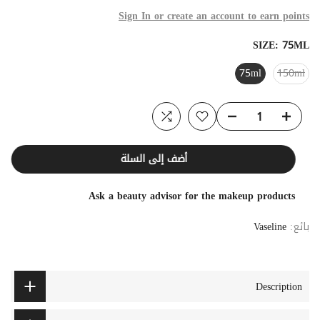
Sign In or create an account to earn points
SIZE:
75ML
75ml
150ml
أضف إلى السلة
Ask a beauty advisor for the makeup products
بائع:
Vaseline
Description