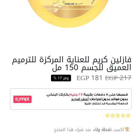
فازلين كريم للعناية المركزة للترميم
العميق للجسم 150 مل
EGP 181
EGP 217
وفر 17 %
اكسب
نقطة ولاء
عند شراء هذا المنتج