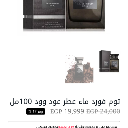
توم فورد ماء عطر عود وود 100مل
EGP 19,999
EGP 24,000
وفر 17 %