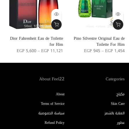
50ml
100ml
200ml
75ml
125ml
300ml
r
Dior Fahrenheit Eau de Toilette
Pino Silvestre Original Eau de
n
for Him
Toilette For Him
0
EGP 5,600 – EGP 11,121
EGP 945 – EGP 1,454
About Feel22
Categories
مكياج
About
Terms of Service
Skin Care
العناية بالشعر
سياسة الخصوصية
عطور
Refund Policy