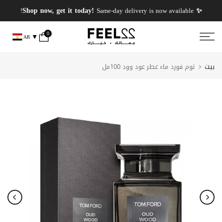
انتقل
✨ PERFUMES WEEK✨ up to 50% OFF on summer favourite scents .
✨ Shop now, get it today!
Same-day delivery is now available!
إلى
المحتوى
0
AR
بيت
توم فورد ماء عطر عود وود 100مل