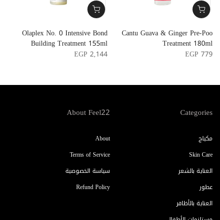
x
Olaplex No. 0 Intensive Bond
Cantu Guava & Ginger Pre-Poo
m
Building Treatment 155ml
Treatment 180ml
3
EGP 2,144
EGP 779
About Feel22
Categories
مكياج
About
Terms of Service
Skin Care
العناية بالشعر
سياسة الخصوصية
عطور
Refund Policy
العناية بالأظافر
مستلزمات الأطفال