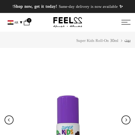
انتقل
✨ PERFUMES WEEK✨ up to 50% OFF on summer favourite scents .
✨ Shop now, get it today!
Same-day delivery is now available!
إلى
المحتوى
0
AR
بيت
Super Kids Roll-On 30ml