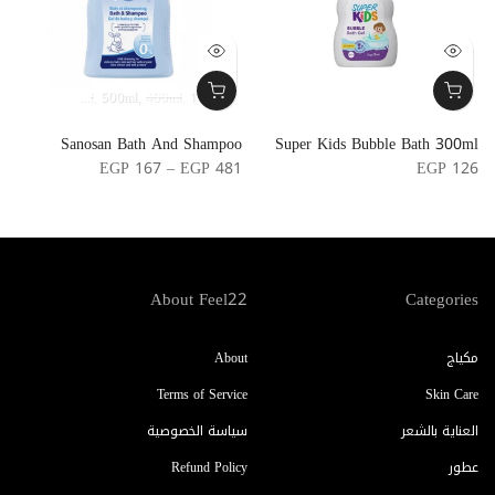
200ml
500ml
400ml
100ml
g
Sanosan Bath And Shampoo
Super Kids Bubble Bath 300ml
l
EGP 167 – EGP 481
EGP 126
5
About Feel22
Categories
مكياج
About
Terms of Service
Skin Care
العناية بالشعر
سياسة الخصوصية
عطور
Refund Policy