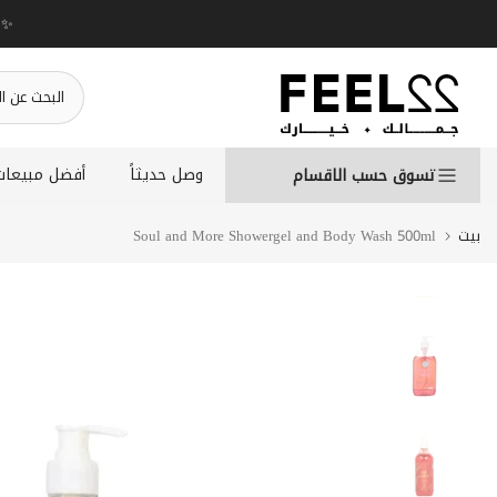
انتقل
WEEK✨ up to 50% OFF on summer favourite scents .
إلى
المحتوى
وصل حديثاً
أفضل مبيعات
تسوق حسب الاقسام
بيت
Soul and More Showergel and Body Wash 500ml