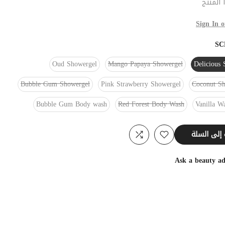
المنتج
Sign In o
SC
Oud Showergel
Mango Papaya Showergel
Delicious
Bubble Gum Showergel
Pink Strawberry Showergel
Coconut Sh
Bubble Gum Body wash
Red Forest Body Wash
Vanilla W
 السلة
Ask a beauty ad