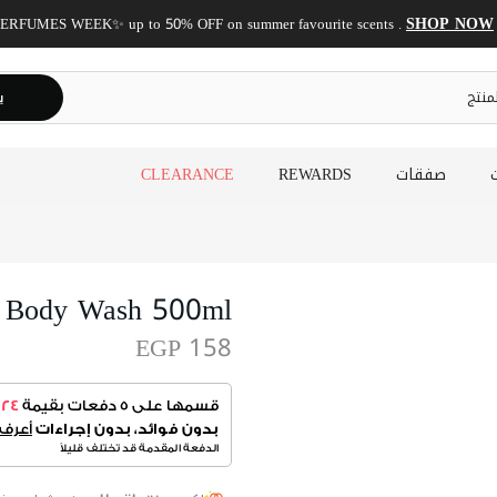
SHOP NOW!
✨ PERFUMES 
ي
صفقات
REWARDS
CLEARANCE
d Body Wash 500ml
EGP 158