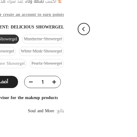
اكسب
نقطة ولاء
عند شراء هذا 
r create an account to earn points
ENT:
DELICIOUS SHOWERGEL
 Showergel
Mandarine Showergel
owergel
White Musk Showergel
ave Showergel
Pearla Showergel
أضف إلى
visor for the makeup products
بائع:
Soul and More