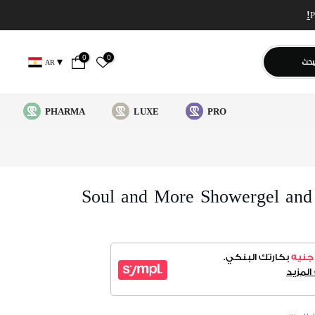
0
0
بحث
AR
PHARMA
LUXE
PRO
Soul and More Showergel an