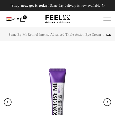
انتقل
✨ PERFUMES WEEK✨ up to 50% OFF on summer favourite scents .
✨ Shop now, get it today!
Same-day delivery is now available!
إلى
المحتوى
0
AR
بيت
Some By Mi Retinol Intense Advanced Triple Action Eye Cream