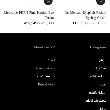
30ml
10g
e
Medicube PDRN Pink Peptide Eye
Dr. Melaxin Eyephalt Retinol
l
Cream
Eyebag Cream
7
EGP 1,145
EGP 1,330
EGP 1,088
EGP 1,306
About Feel22
Categories
مكياج
About
Terms of Service
Skin Care
العناية بالشعر
سياسة الخصوصية
عطور
Refund Policy
العناية بالأظافر
مستلزمات الأطفال
للرجال