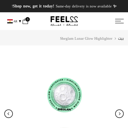
انتقل
✨ PERFUMES WEEK✨ up to 50% OFF on summer favourite scents .
✨ Shop now, get it today!
Same-day delivery is now available!
إلى
المحتوى
0
AR
بيت
Sheglam Lunar Glow Highlighter