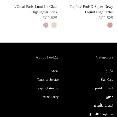
w
L'Oreal Paris Lumi Le Glass
Topface ProHD Super Dewy
r
Highlighter Stick
Liquid Highlighter
l
EGP 825
EGP 525
4
About Feel22
Categories
مكياج
About
Terms of Service
Skin Care
العناية بالشعر
سياسة الخصوصية
عطور
Refund Policy
العناية بالأظافر
مستلزمات الأطفال