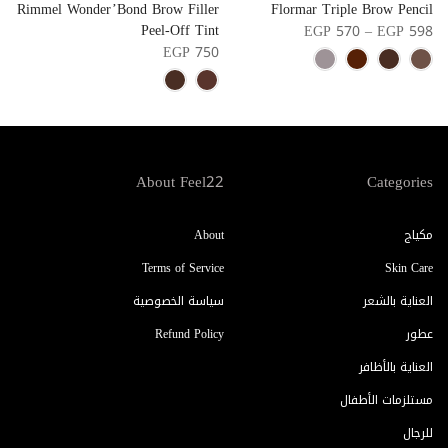
r
Rimmel Wonder’Bond Brow Filler
Flormar Triple Brow Pencil
Peel-Off Tint
5
EGP 570 – EGP 598
EGP 750
About Feel22
Categories
مكياج
About
Terms of Service
Skin Care
العناية بالشعر
سياسة الخصوصية
عطور
Refund Policy
العناية بالأظافر
مستلزمات الأطفال
للرجال