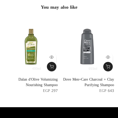
You may also like
400ml
603ml
t
Dalan d'Olive Volumizing
Dove Men+Care Charcoal + Clay
f
Nourishing Shampoo
Purifying Shampoo
l
EGP 297
EGP 643
4