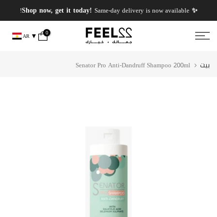
انتقل
✨ PERFUMES WEEK✨ up to 50% OFF on summer favourite scents .
✨ Shop now, get it today!
Same-day delivery is now available!
إلى
المحتوى
0
AR
بيت
Senator Pro Anti-Dandruff Shampoo 200ml