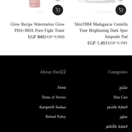
25ml
130ml/60ea
c
Glow Recipe Watermelon Glow
Skin1004 Madagascar Centella
r
PHA+BHA Pore-Tight Toner
Tone Brightening Dark Spot
l
Ampoule Pad
EGP 845
EGP 1,000
1
EGP 1,451
EGP 1,741
About Feel22
Categories
مكياج
About
Terms of Service
Skin Care
العناية بالشعر
سياسة الخصوصية
عطور
Refund Policy
العناية بالأظافر