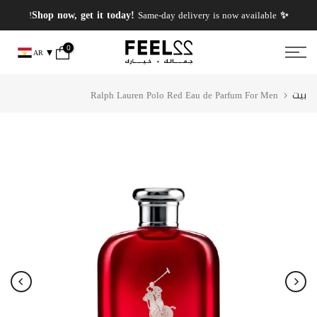
انتقل
✨ PERFUMES WEEK✨ up to 50% OFF on summer favourite scents .
✨ Shop now, get it today!
Same-day delivery is now available!
إلى
المحتوى
0
AR
بيت
Ralph Lauren Polo Red Eau de Parfum For Men