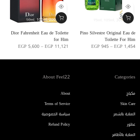
50ml
100ml
200ml
75ml
125ml
300ml
r
Dior Fahrenheit Eau de Toilette
Pino Silvestre Original Eau de
n
for Him
Toilette For Him
0
EGP 5,600 – EGP 11,121
EGP 945 – EGP 1,454
About Feel22
Categories
مكياج
About
Terms of Service
Skin Care
العناية بالشعر
سياسة الخصوصية
عطور
Refund Policy
العناية بالأظافر