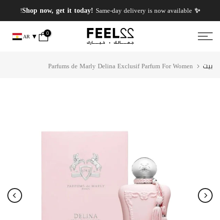
انتقل
✨ PERFUMES WEEK✨ up to 50% OFF on summer favourite scents .
✨ Shop now, get it today!
Same-day delivery is now available!
إلى
المحتوى
0
AR
بيت
Parfums de Marly Delina Exclusif Parfum For Women