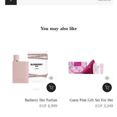
You may also like
100m
e
Burberry Her Parfum
Guess Pink Gift Set For Her
e
EGP 6,999
EGP 3,249
5