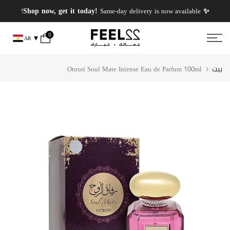
انتقل
✨ PERFUMES WEEK✨ up to 50% OFF on summer favourite scents .
✨ Shop now, get it today!
Same-day delivery is now available!
إلى
المحتوى
0
AR
بيت
Otoori Soul Mate Intense Eau de Parfum 100ml