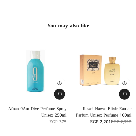
You may also like
m
Afnan 9Am Dive Perfume Spray
Rasasi Hawas Elixir Eau de
l
Unisex 250ml
Parfum Unisex Perfume 100ml
6
EGP 375
EGP 2,201
EGP 2,712