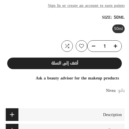
Sign In or create an account to earn points
SIZE:
50ML
50ml
أضف إلى السلة
Ask a beauty advisor for the makeup products
بائع:
Nivea
Description