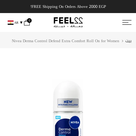
انتقل
 get it today!
FREE Shipping On Orders Above 2000 EGP!
إلى
المحتوى
0
AR
بيت
Nivea Derma Control Defend Extra Comfort Roll On for Women