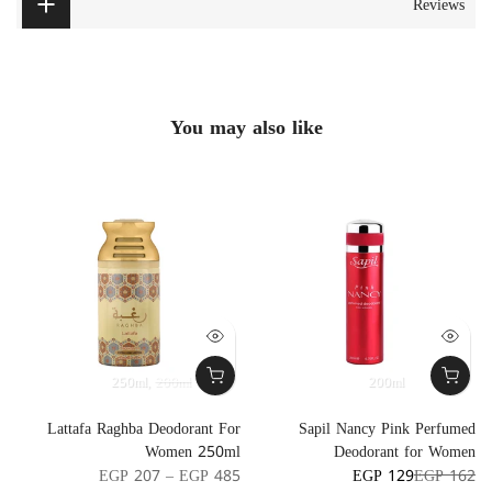
Reviews
You may also like
250ml
200ml
200ml
-
Lattafa Raghba Deodorant For
Sapil Nancy Pink Perfumed
n
Women 250ml
Deodorant for Women
0
EGP 207 – EGP 485
EGP 129
EGP 162