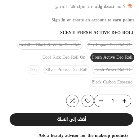
اكسب
نقطة ولاء
عند شراء هذا المنتج
Sign In or create an account to earn points
SCENT:
FRESH ACTIVE DEO ROLL
Invisible Black & White Deo Roll
Dry Impact Deo Roll On
Cool Kick Deo Roll On
Fresh Active Deo Roll
Deep
Silver Protect Deo Roll
Fresh Power Roll-On
Black Carbon Espresso
أضف إلى السلة
Ask a beauty advisor for the makeup products