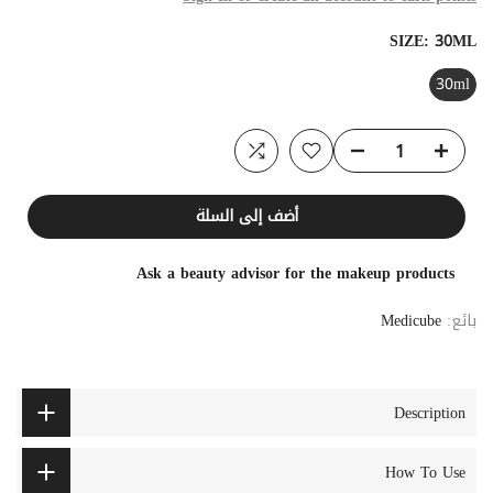
SIZE:
30ML
30ml
أضف إلى السلة
Ask a beauty advisor for the makeup products
بائع:
Medicube
Description
How To Use