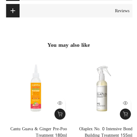
Reviews
You may also like
x
Cantu Guava & Ginger Pre-Poo
Olaplex No. 0 Intensive Bond
m
Treatment 180ml
Building Treatment 155ml