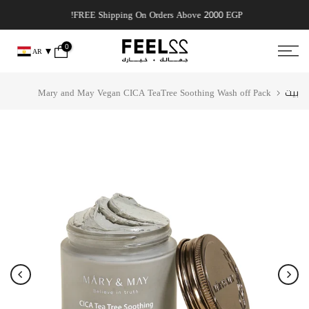
انتقل
, get it today!
FREE Shipping On Orders Above 2000 EGP!
إلى
المحتوى
0
AR
بيت
Mary and May Vegan CICA TeaTree Soothing Wash off Pack