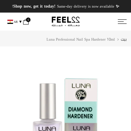
انتقل
✨ PERFUMES WEEK✨ up to 50% OFF on summer favourite scents .
✨ Shop now, get it today!
Same-day delivery is now available!
إلى
المحتوى
0
AR
بيت
Luna Professional Nail Spa Hardener 10ml