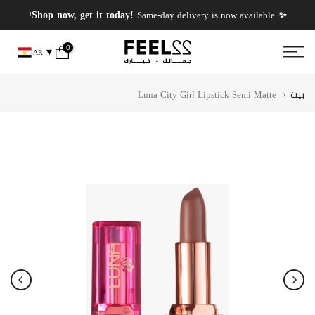
انتقل
✨ PERFUMES WEEK✨ up to 50% OFF on summer favourite scents .
✨ Shop now, get it today!
Same-day delivery is now available!
إلى
المحتوى
0
AR
بيت
Luna City Girl Lipstick Semi Matte