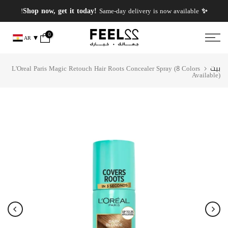
انتقل
✨ PERFUMES WEEK✨ up to 50% OFF on summer favourite scents .
✨ Shop now, get it today!
Same-day delivery is now available!
إلى
المحتوى
0
AR
بيت
L'Oreal Paris Magic Retouch Hair Roots Concealer Spray (8 Colors
Available)