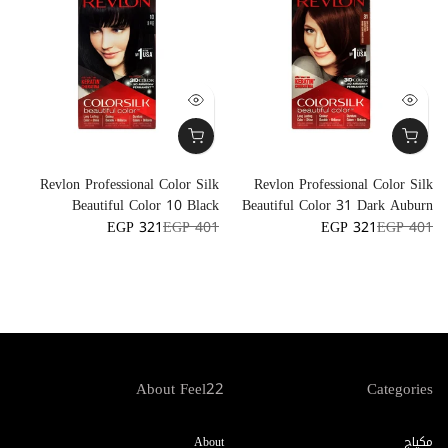
m
Revlon Professional Color Silk
Revlon Professional Color Silk
z
Beautiful Color 10 Black
Beautiful Color 31 Dark Auburn
t
EGP 321
EGP 401
EGP 321
EGP 401
0
About Feel22
Categories
مكياج
About