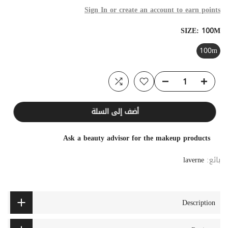
Sign In or create an account to earn points
SIZE:
100M
100m
أضف إلى السلة
Ask a beauty advisor for the makeup products
بائع:
laverne
Description