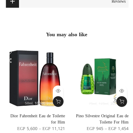
Reviews
You may also like
50ml
100ml
200ml
75ml
125ml
300ml
r
Dior Fahrenheit Eau de Toilette
Pino Silvestre Original Eau de
n
for Him
Toilette For Him
0
EGP 5,600 – EGP 11,121
EGP 945 – EGP 1,454