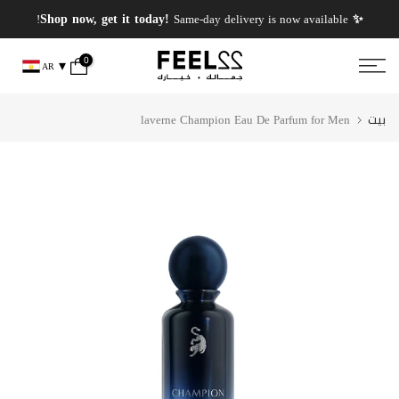
انتقل
✨ PERFUMES WEEK✨ up to 50% OFF on summer favourite scents .
✨ Shop now, get it today!
Same-day delivery is now available!
إلى
المحتوى
0
AR
بيت
laverne Champion Eau De Parfum for Men