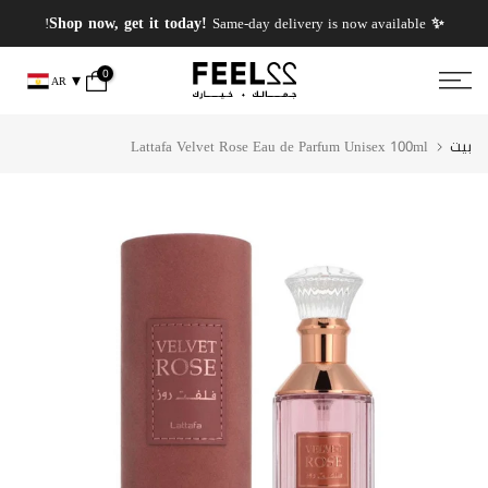
انتقل
✨ PERFUMES WEEK✨ up to 50% OFF on summer favourite scents .
✨ Shop now, get it today!
Same-day delivery is now available!
إلى
المحتوى
0
AR
بيت
Lattafa Velvet Rose Eau de Parfum Unisex 100ml