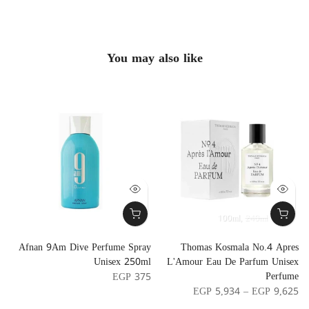
You may also like
100ml
240ml
e
Afnan 9Am Dive Perfume Spray
Thomas Kosmala No.4 Apres
l
Unisex 250ml
L'Amour Eau De Parfum Unisex
Perfume
8
EGP 375
EGP 5,934 – EGP 9,625