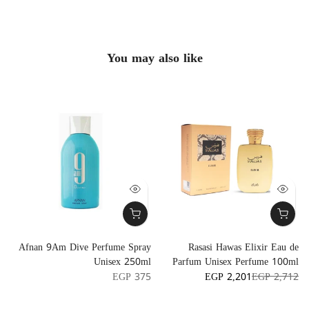
You may also like
e
Afnan 9Am Dive Perfume Spray
Rasasi Hawas Elixir Eau de
l
Unisex 250ml
Parfum Unisex Perfume 100ml
0
EGP 375
EGP 2,201
EGP 2,712