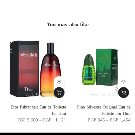
You may also like
50ml
100ml
200ml
75ml
125ml
300ml
r
Dior Fahrenheit Eau de Toilette
Pino Silvestre Original Eau de
n
for Him
Toilette For Him
0
EGP 5,600 – EGP 11,121
EGP 945 – EGP 1,454