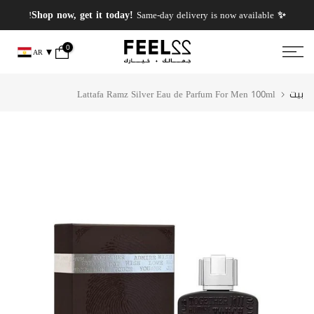
انتقل
✨ PERFUMES WEEK✨ up to 50% OFF on summer favourite scents .
✨ Shop now, get it today!
Same-day delivery is now available!
إلى
المحتوى
0
AR
بيت
Lattafa Ramz Silver Eau de Parfum For Men 100ml