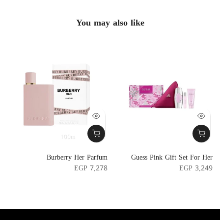
You may also like
100m
e
Burberry Her Parfum
Guess Pink Gift Set For Her
e
EGP 7,278
EGP 3,249
5