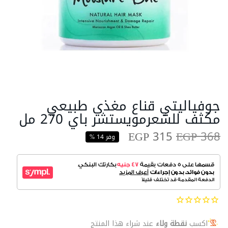
جوفياليتي قناع مغذي طبيعي
مكثف للشعرمويستشر باي 270 مل
EGP 315
EGP 368
وفر 14 %
اكسب
نقطة ولاء
عند شراء هذا المنتج