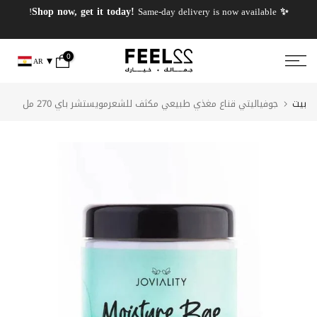
✨ PERFUMES WEEK✨ up to 50% OFF on summer favourite scents .
✨ Shop now, get it today!
Same-day delivery is now available!
انتقل
إلى
المحتوى
0
AR
بيت
جوفياليتي قناع مغذي طبيعي مكثف للشعرمويستشر باي 270 مل