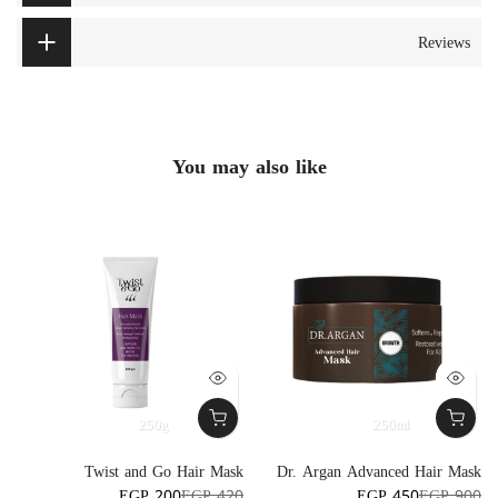
Reviews
You may also like
250g
250ml
k
Twist and Go Hair Mask
Dr. Argan Advanced Hair Mask
g
EGP 200
EGP 420
EGP 450
EGP 900