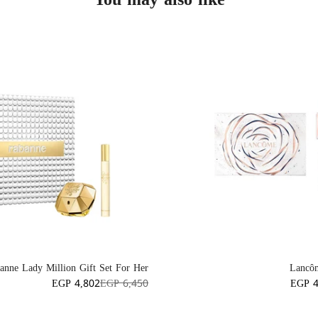
anne Lady Million Gift Set For Her
Lancôm
EGP 4,802
EGP 6,450
EGP 4