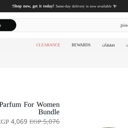
✨ Shop now, get it today!
Same-day delivery is now available!
ي
صفقات
REWARDS
CLEARANCE
e Parfum For Women
Bundle
EGP 4,069
EGP 5,076