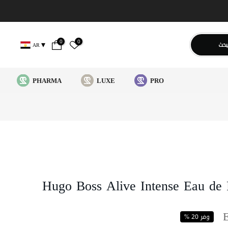
0
0
بحث
AR
PHARMA
LUXE
PRO
Hugo Boss Alive Intense Eau d
وفر 20 %