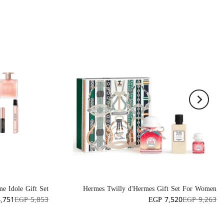
e Idole Gift Set
Hermes Twilly d'Hermes Gift Set For Women
,751
EGP 5,853
EGP 7,520
EGP 9,263