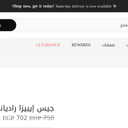
✨ Shop now, get it today!
Same-day delivery is now available!
ي
صفقات
REWARDS
CLEARANCE
جيس إيبيزا راديانت
EGP 702
EGP 750