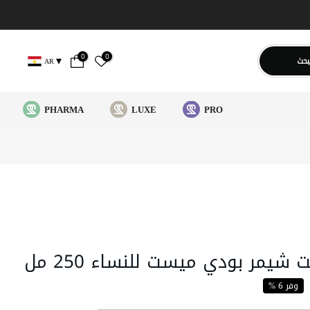
0
0
بحث
AR
PHARMA
LUXE
PRO
 شيمر بودي ميست للنساء 250 مل
وفر 6 %