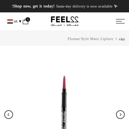
انتقل
✨ PERFUMES WEEK✨ up to 50% OFF on summer favourite scents .
✨ Shop now, get it today!
Same-day delivery is now available!
إلى
المحتوى
0
AR
بيت
Flormar Style Matic Lipliner