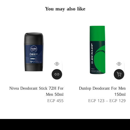
You may also like
t
Nivea Deodorant Stick 72H For
Dunlop Deodorant For Men
l
Men 50ml
150ml
8
EGP 455
EGP 123 – EGP 129