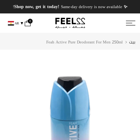
انتقل
✨ PERFUMES WEEK✨ up to 50% OFF on summer favourite scents .
✨ Shop now, get it today!
Same-day delivery is now available!
إلى
المحتوى
0
AR
بيت
Feah Active Pure Deodorant For Men 250ml