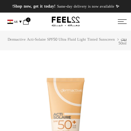
انتقل
✨ PERFUMES WEEK✨ up to 50% OFF on summer favourite scents .
✨ Shop now, get it today!
Same-day delivery is now available!
إلى
المحتوى
0
AR
بيت
Dermactive Acti-Solaire SPF50 Ultra Fluid Light Tinted Sunscreen
50ml