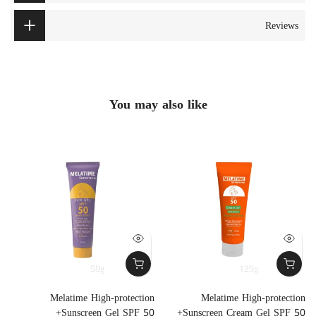
Reviews
You may also like
50g
120g
t
Melatime High-protection
Melatime High-protection
l
Sunscreen Gel SPF 50+
Sunscreen Cream Gel SPF 50+