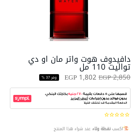
دافيدوف هوت واتر مان او دي
تواليت 110 مل
EGP 1,802
EGP 2,850
وفر 37 %
اكسب
نقطة ولاء
عند شراء هذا المنتج