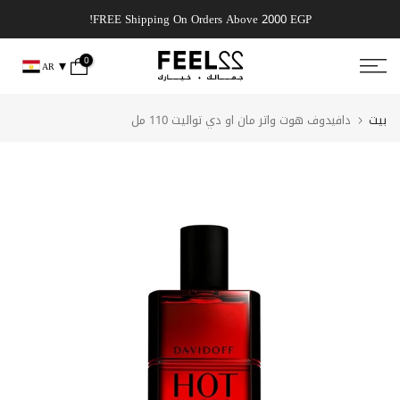
انتقل
 get it today!
FREE Shipping On Orders Above 2000 EGP!
إلى
المحتوى
0
AR
بيت
دافيدوف هوت واتر مان او دي تواليت 110 مل