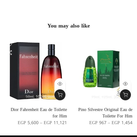
You may also like
50ml
100ml
200ml
75ml
125ml
300ml
r
Dior Fahrenheit Eau de Toilette
Pino Silvestre Original Eau de
n
for Him
Toilette For Him
0
EGP 5,600 – EGP 11,121
EGP 967 – EGP 1,454