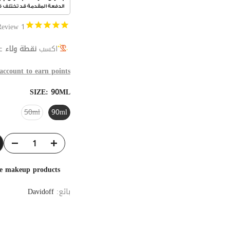
Review
1
اكسب
نقطة ولاء
عن
 account to earn points
SIZE:
90ML
50ml
90ml
he makeup products
بائع:
Davidoff