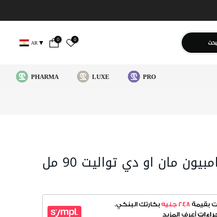
0
0
بحث
AR
PHARMA
LUXE
PRO
ون مان او دي تواليت 90 مل