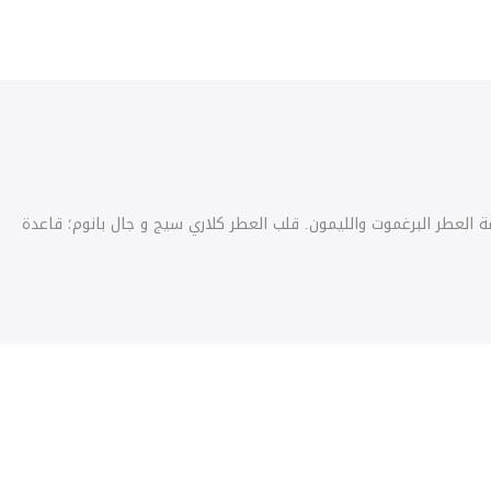
2. الأنف وراء هذا العطر هو أوريلين جويشارد. مقدمة العطر البرغموت والليمون. قلب العطر كلاري سيج و جال بانوم؛ قاعدة