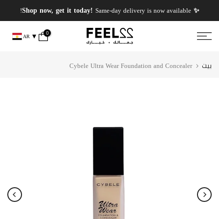
انتقل
✨ PERFUMES WEEK✨ up to 50% OFF on summer favourite scents .
✨ Shop now, get it today!
Same-day delivery is now available!
إلى
المحتوى
0
AR
بيت
Cybele Ultra Wear Foundation and Concealer