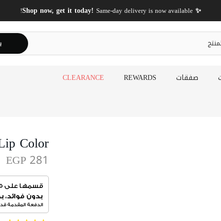
✨ Shop now, get it today!
Same-day delivery is now available!
ي
صفقات
REWARDS
CLEARANCE
Lip Color
EGP 281