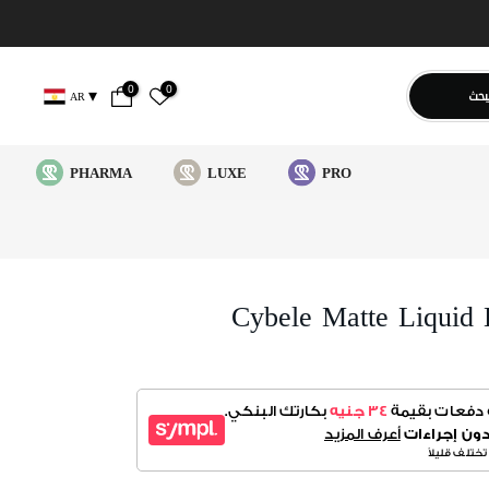
0
0
بحث
AR
PHARMA
LUXE
PRO
Cybele Matte Liquid 