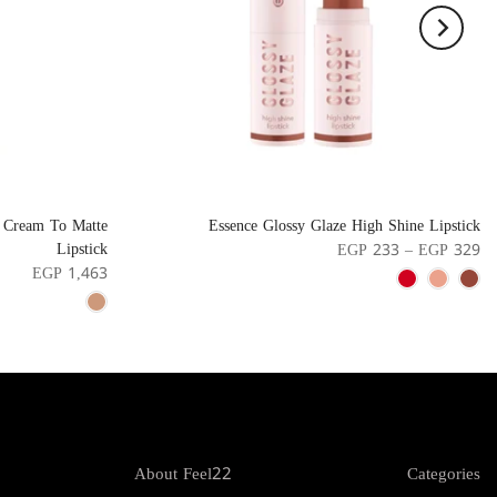
 Cream To Matte
Essence Glossy Glaze High Shine Lipstick
Lipstick
EGP 233 – EGP 329
EGP 1,463
About Feel22
Categories