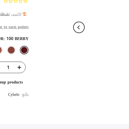
اكسب
نقطة 
t to earn points
OR:
100 BERRY
keup products
بائع:
Cybele