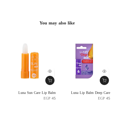
You may also like
Luna Lip Balm Deep Care
Luna Sun Care Lip Balm
ب
ج
EGP 45
EGP 45
4