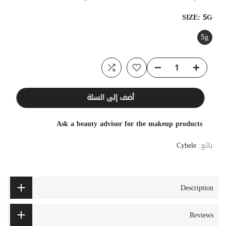
SIZE:
5G
5g
أضف إلى السلة
Ask a beauty advisor for the makeup products
بائع:
Cybele
Description
Reviews