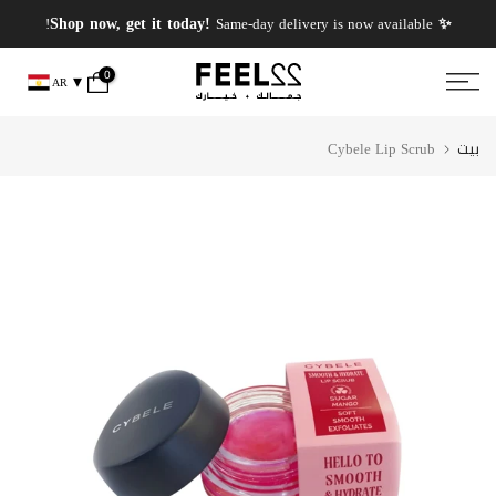
انتقل
✨ PERFUMES WEEK✨ up to 50% OFF on summer favourite scents .
✨ Shop now, get it today!
Same-day delivery is now available!
إلى
المحتوى
0
AR
بيت
Cybele Lip Scrub