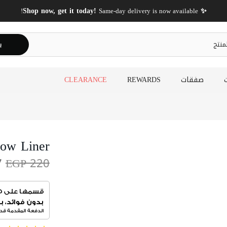
✨ Shop now, get it today!
Same-day delivery is now available!
ي
صفقات
REWARDS
CLEARANCE
row Liner
7
EGP 220