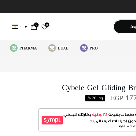
0
0
بحث
AR
PHARMA
LUXE
PRO
Cybele Gel Gliding B
EGP 17
وفر 20 %