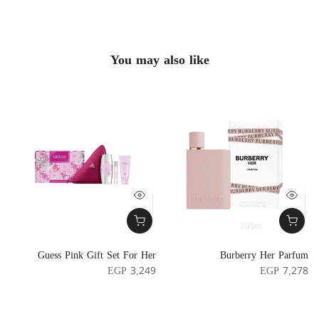
You may also like
100m
e
Guess Pink Gift Set For Her
Burberry Her Parfum
e
EGP 3,249
EGP 7,278
5