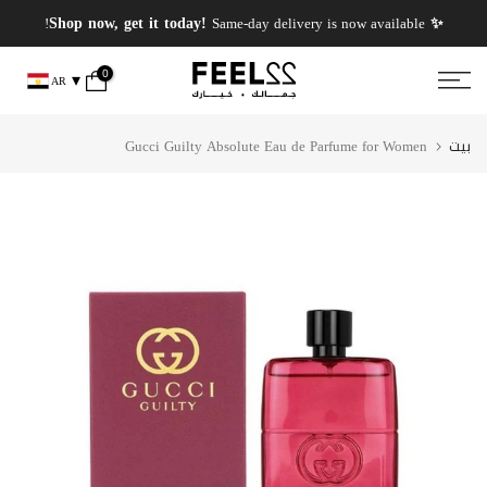
انتقل
✨ PERFUMES WEEK✨ up to 50% OFF on summer favourite scents .
✨ Shop now, get it today!
Same-day delivery is now available!
إلى
المحتوى
0
AR
بيت
Gucci Guilty Absolute Eau de Parfume for Women