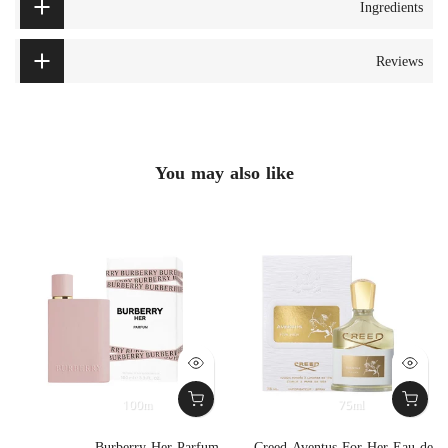
Ingredients
Reviews
You may also like
100m
75ml
m
Burberry Her Parfum
Creed Aventus For Her Eau de