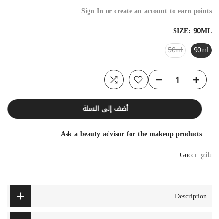
Sign In or create an account to earn points
SIZE:
90ML
50ml
90ml
أضف إلى السلة
Ask a beauty advisor for the makeup products
بائع:
Gucci
Description