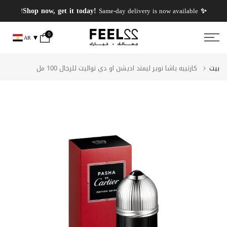
انتقل
✨ PERFUMES WEEK✨ up to 50% OFF on summer favourite scents .
✨ Shop now, get it today!
Same-day delivery is now available!
إلى
المحتوى
0
AR
بيت
كارتييه باشا نوير ليمتد اديشن او دي تواليت للرجال 100 مل