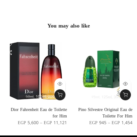
You may also like
50ml
100ml
200ml
75ml
125ml
300ml
r
Dior Fahrenheit Eau de Toilette
Pino Silvestre Original Eau de
n
for Him
Toilette For Him
0
EGP 5,600 – EGP 11,121
EGP 945 – EGP 1,454