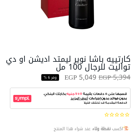
كارتييه باشا نوير ليمتد اديشن او دي
تواليت للرجال 100 مل
EGP 5,049
EGP 5,394
وفر 6 %
اكسب
نقطة ولاء
عند شراء هذا المنتج