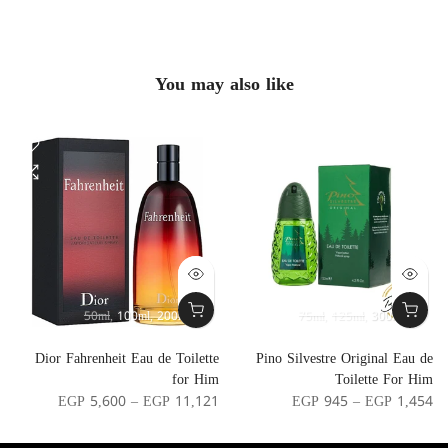
You may also like
50ml
100ml
200ml
75ml
125ml
300ml
r
Dior Fahrenheit Eau de Toilette
Pino Silvestre Original Eau de
n
for Him
Toilette For Him
0
EGP 5,600 – EGP 11,121
EGP 945 – EGP 1,454