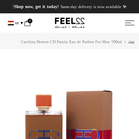
انتقل
✨ PERFUMES WEEK✨ up to 50% OFF on summer favourite scents .
✨ Shop now, get it today!
Same-day delivery is now available!
إلى
المحتوى
0
AR
بيت
Carolina Herrera CH Pasión Eau de Parfum For Men 100ml