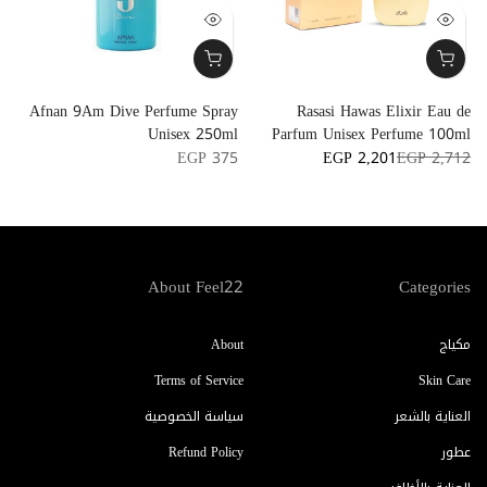
m
Afnan 9Am Dive Perfume Spray
Rasasi Hawas Elixir Eau de
l
Unisex 250ml
Parfum Unisex Perfume 100ml
4
EGP 375
EGP 2,201
EGP 2,712
About Feel22
Categories
مكياج
About
Terms of Service
Skin Care
العناية بالشعر
سياسة الخصوصية
عطور
Refund Policy