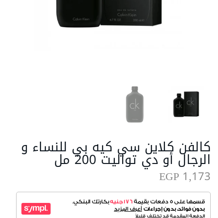
كالفن كلاين سي كيه بي للنساء و
الرجال أو دي تواليت 200 مل
EGP 1,173