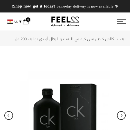
انتقل
✨ Shop now, get it today!
FREE Shipping On Orders Above 2000 EGP!
vailable!
إلى
المحتوى
0
AR
بيت
كالفن كلاين سي كيه بي للنساء و الرجال أو دي تواليت 200 مل