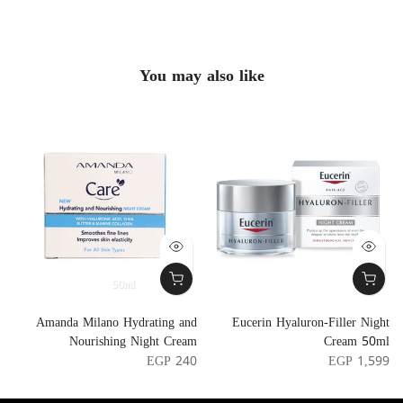
You may also like
50ml
m
Amanda Milano Hydrating and
Eucerin Hyaluron-Filler Night
Nourishing Night Cream
Cream 50ml
0
EGP 240
EGP 1,599