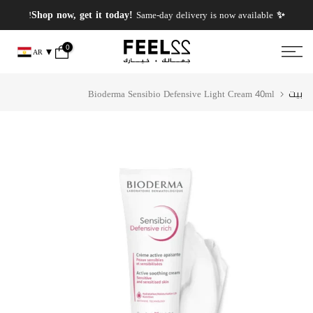
انتقل
✨ PERFUMES WEEK✨ up to 50% OFF on summer favourite scents .
✨ Shop now, get it today!
Same-day delivery is now available!
إلى
المحتوى
0
AR
بيت
Bioderma Sensibio Defensive Light Cream 40ml