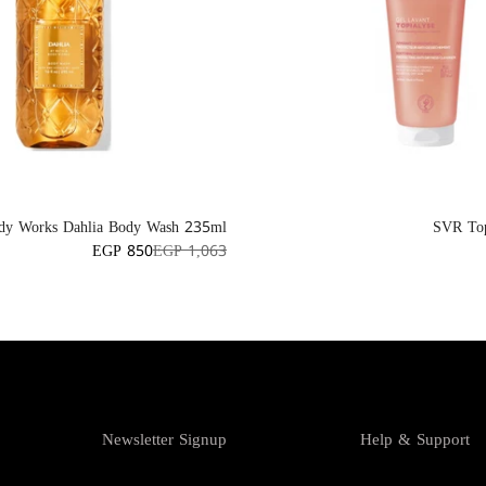
ody Works Dahlia Body Wash 235ml
SVR Top
EGP 850
EGP 1,063
Newsletter Signup
Help & Support