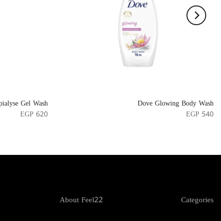
ialyse Gel Wash
Dove Glowing Body Wash
EGP 620
EGP 540
About Feel22
Categories