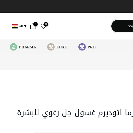
0
0
بحث
AR
PHARMA
LUXE
PRO