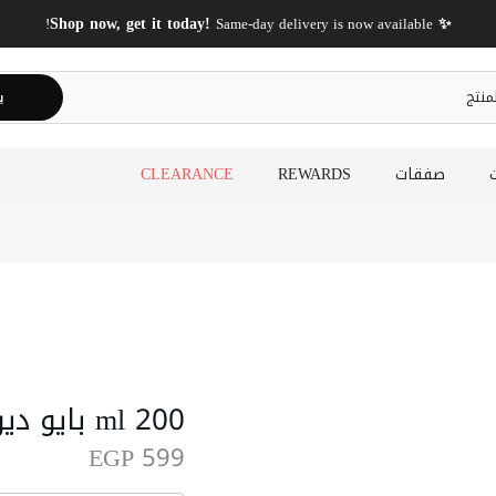
✨ Shop now, get it today!
Same-day delivery is now available!
ي
صفقات
REWARDS
CLEARANCE
200 ml بايو ديرما اتوديرم غسول جل رغوي للبشرة
EGP 599