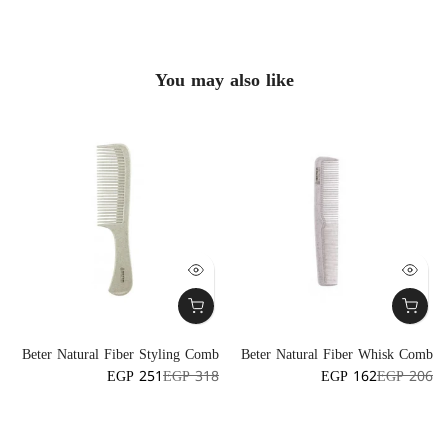
You may also like
t
Beter Natural Fiber Styling Comb
Beter Natural Fiber Whisk Comb
h
EGP 251
EGP 318
EGP 162
EGP 206
9