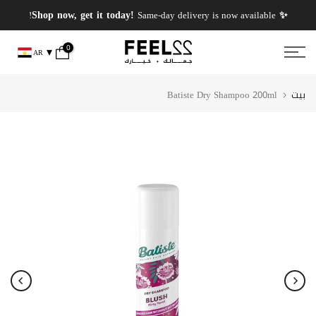
انتقل
✨ PERFUMES WEEK✨ up to 50% OFF on summer favourite scents .
✨ Shop now, get it today!
Same-day delivery is now available!
إلى
المحتوى
0
AR
بيت
Batiste Dry Shampoo 200ml